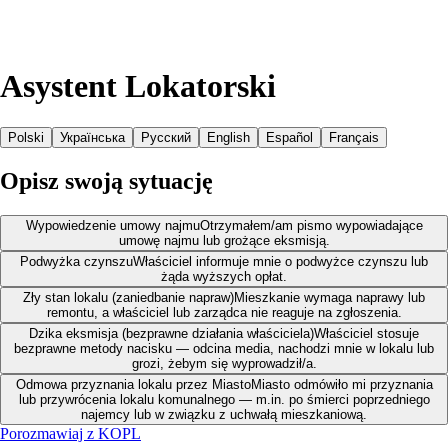
Asystent Lokatorski
Polski
Українська
Русский
English
Español
Français
Opisz swoją sytuację
Wypowiedzenie umowy najmu
Otrzymałem/am pismo wypowiadające
umowę najmu lub grożące eksmisją.
Podwyżka czynszu
Właściciel informuje mnie o podwyżce czynszu lub
żąda wyższych opłat.
Zły stan lokalu (zaniedbanie napraw)
Mieszkanie wymaga naprawy lub
remontu, a właściciel lub zarządca nie reaguje na zgłoszenia.
Dzika eksmisja (bezprawne działania właściciela)
Właściciel stosuje
bezprawne metody nacisku — odcina media, nachodzi mnie w lokalu lub
grozi, żebym się wyprowadził/a.
Odmowa przyznania lokalu przez Miasto
Miasto odmówiło mi przyznania
lub przywrócenia lokalu komunalnego — m.in. po śmierci poprzedniego
najemcy lub w związku z uchwałą mieszkaniową.
Porozmawiaj z KOPL